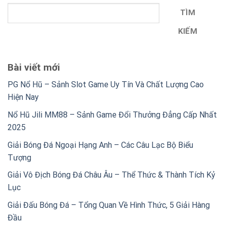
TÌM
KIẾM
Bài viết mới
PG Nổ Hũ – Sảnh Slot Game Uy Tín Và Chất Lượng Cao
Hiện Nay
Nổ Hũ Jili MM88 – Sảnh Game Đổi Thưởng Đẳng Cấp Nhất
2025
Giải Bóng Đá Ngoại Hạng Anh – Các Câu Lạc Bộ Biểu
Tượng
Giải Vô Địch Bóng Đá Châu Âu – Thể Thức & Thành Tích Kỷ
Lục
Giải Đấu Bóng Đá – Tổng Quan Về Hình Thức, 5 Giải Hàng
Đầu