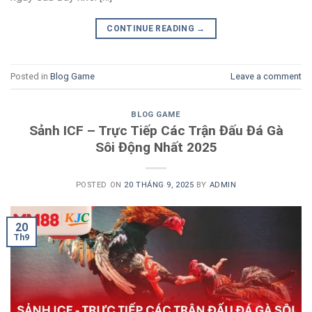
CONTINUE READING
→
Posted in
Blog Game
Leave a comment
BLOG GAME
Sảnh ICF – Trực Tiếp Các Trận Đấu Đá Gà
Sôi Động Nhất 2025
POSTED ON
20 THÁNG 9, 2025
BY
ADMIN
20
Th9