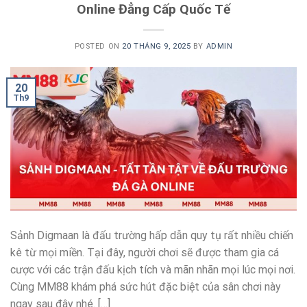
Online Đẳng Cấp Quốc Tế
POSTED ON
20 THÁNG 9, 2025
BY
ADMIN
20
Th9
Sảnh Digmaan là đấu trường hấp dẫn quy tụ rất nhiều chiến
kê từ mọi miền. Tại đây, người chơi sẽ được tham gia cá
cược với các trận đấu kịch tích và mãn nhãn mọi lúc mọi nơi.
Cùng MM88 khám phá sức hút đặc biệt của sân chơi này
ngay sau đây nhé. […]