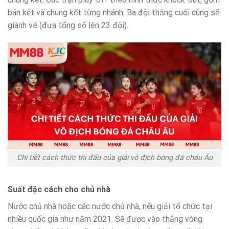
bán kết và chung kết từng nhánh. Ba đội thắng cuối cùng sẽ
giành vé (đưa tổng số lên 23 đội).
Chi tiết cách thức thi đấu của giải vô địch bóng đá châu Âu
Suất đặc cách cho chủ nhà
Nước chủ nhà hoặc các nước chủ nhà, nếu giải tổ chức tại
nhiều quốc gia như năm 2021. Sẽ được vào thẳng vòng