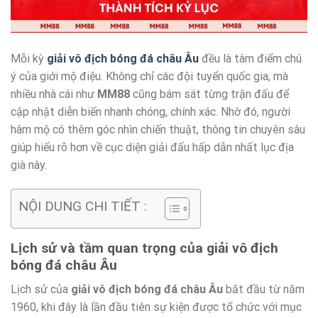
Mỗi kỳ
giải vô địch bóng đá châu Âu
đều là tâm điểm chú
ý của giới mộ điệu. Không chỉ các đội tuyển quốc gia, mà
nhiều nhà cái như
MM88
cũng bám sát từng trận đấu để
cập nhật diễn biến nhanh chóng, chính xác. Nhờ đó, người
hâm mộ có thêm góc nhìn chiến thuật, thông tin chuyên sâu
giúp hiểu rõ hơn về cục diện giải đấu hấp dẫn nhất lục địa
già này.
NỘI DUNG CHI TIẾT :
Lịch sử và tầm quan trọng của giải vô địch
bóng đá châu Âu
Lịch sử của
giải vô địch bóng đá châu Âu
bắt đầu từ năm
1960, khi đây là lần đầu tiên sự kiện được tổ chức với mục