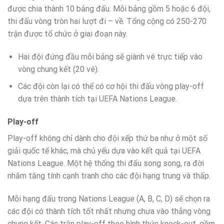
được chia thành 10 bảng đấu. Mỗi bảng gồm 5 hoặc 6 đội,
thi đấu vòng tròn hai lượt đi – về. Tổng cộng có 250-270
trận được tổ chức ở giai đoạn này.
Hai đội đứng đầu mỗi bảng sẽ giành vé trực tiếp vào
vòng chung kết (20 vé).
Các đội còn lại có thể có cơ hội thi đấu vòng play-off
dựa trên thành tích tại UEFA Nations League.
Play-off
Play-off không chỉ dành cho đội xếp thứ ba như ở một số
giải quốc tế khác, mà chủ yếu dựa vào kết quả tại UEFA
Nations League. Một hệ thống thi đấu song song, ra đời
nhằm tăng tính cạnh tranh cho các đội hạng trung và thấp.
Mỗi hạng đấu trong Nations League (A, B, C, D) sẽ chọn ra
các đội có thành tích tốt nhất nhưng chưa vào thẳng vòng
chung kết. Các trận play-off theo hình thức knock-out, gồm