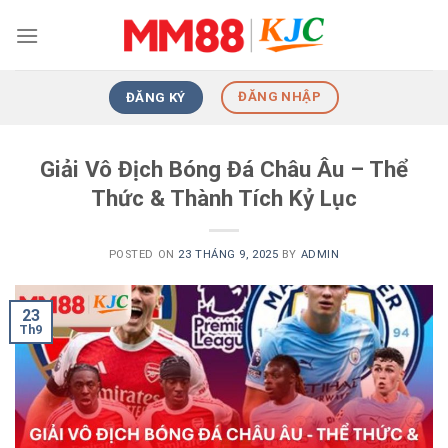
Skip
to
content
ĐĂNG NHẬP
ĐĂNG KÝ
Giải Vô Địch Bóng Đá Châu Âu – Thể
Thức & Thành Tích Kỷ Lục
POSTED ON
23 THÁNG 9, 2025
BY
ADMIN
23
Th9