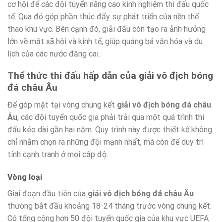
cơ hội để các đội tuyển nâng cao kinh nghiệm thi đấu quốc
tế. Qua đó góp phần thúc đẩy sự phát triển của nền thể
thao khu vực. Bên cạnh đó, giải đấu còn tạo ra ảnh hưởng
lớn về mặt xã hội và kinh tế, giúp quảng bá văn hóa và du
lịch của các nước đăng cai.
Thể thức thi đấu hấp dẫn của giải vô địch bóng
đá châu Âu
Để góp mặt tại vòng chung kết
giải vô địch bóng đá châu
Âu
, các đội tuyển quốc gia phải trải qua một quá trình thi
đấu kéo dài gần hai năm. Quy trình này được thiết kế không
chỉ nhằm chọn ra những đội mạnh nhất, mà còn để duy trì
tính cạnh tranh ở mọi cấp độ.
Vòng loại
Giai đoạn đầu tiên của
giải vô địch bóng đá châu Âu
thường bắt đầu khoảng 18-24 tháng trước vòng chung kết.
Có tổng cộng hơn 50 đội tuyển quốc gia của khu vực UEFA