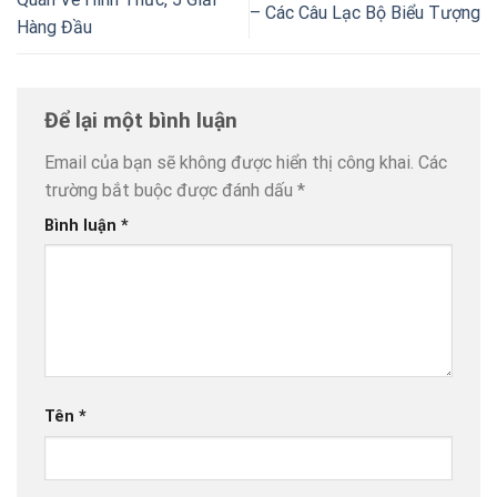
– Các Câu Lạc Bộ Biểu Tượng
Hàng Đầu
Để lại một bình luận
Email của bạn sẽ không được hiển thị công khai.
Các
trường bắt buộc được đánh dấu
*
Bình luận
*
Tên
*