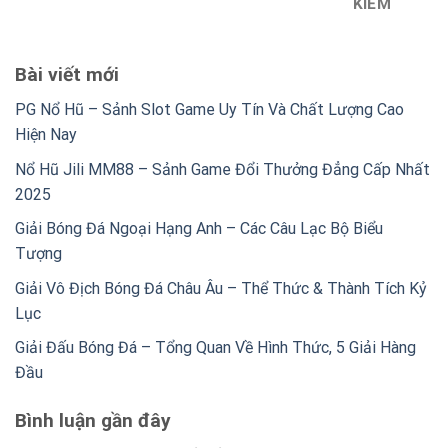
KIẾM
Bài viết mới
PG Nổ Hũ – Sảnh Slot Game Uy Tín Và Chất Lượng Cao
Hiện Nay
Nổ Hũ Jili MM88 – Sảnh Game Đổi Thưởng Đẳng Cấp Nhất
2025
Giải Bóng Đá Ngoại Hạng Anh – Các Câu Lạc Bộ Biểu
Tượng
Giải Vô Địch Bóng Đá Châu Âu – Thể Thức & Thành Tích Kỷ
Lục
Giải Đấu Bóng Đá – Tổng Quan Về Hình Thức, 5 Giải Hàng
Đầu
Bình luận gần đây